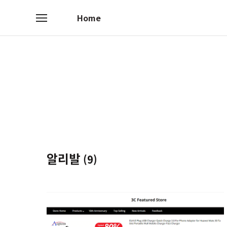
Home
메
뉴
알리발
(9)