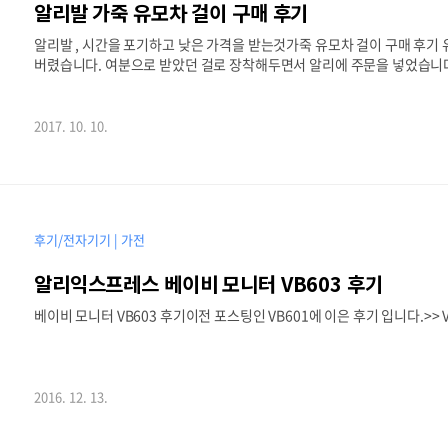
알리발 가죽 유모차 걸이 구매 후기
알리발 , 시간을 포기하고 낮은 가격을 받는것가죽 유모차 걸이 구매 후
버렸습니다. 여분으로 받았던 걸로 장착해두면서 알리에 주문을 넣었습니다
금속이라 튼튼해 보입니다. 네이버에서 검색해보고 구매하려고 했던 유모차 
기간 때문에 패스.. 이러면 이제 알리.. 알리를 뒤져보니 개당 1.3달러
히 급한것도 아니므로. 고고. 검색 키워드는 stoller hook 또는 stoller
2017. 10. 10.
었는데 오늘 우체통을 보니 도착했네..
후기/전자기기 | 가전
알리익스프레스 베이비 모니터 VB603 후기
베이비 모니터 VB603 후기이전 포스팅인 VB601에 이은 후기 입니다.>> V
2016. 12. 13.