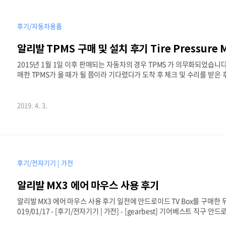
후기/자동차용품
알리발 TPMS 구매 및 설치 후기 Tire Pressure M
2015년 1월 1일 이후 판매되는 자동차의 경우 TPMS 가 의무화되었습니다
매한 TPMS가 올 때가 될 쯤이라 기다렸다가 도착 후 체크 및 수리를 받은
도 타이어 하나가 바람이 육안으로도 심히 빠져 보이는 것 확인. 어차피 차
상황도 아니라 기다렸습니다. 유사 제품이 굉장히 많습니다. 그중 하나의 제
가 동일합니다. 윗면 태양광 충전면입니다. 5핀으로 충전도 가능합니다. 
2019. 4. 3.
문에 양면 테이프를 붙이기 난해하네요. ..
후기/전자기기 | 가전
알리발 MX3 에어 마우스 사용 후기
알리발 MX3 에어 마우스 사용 후기 일전에 안드로이드 TV Box를 구매한
019/01/17 - [후기/전자기기 | 가전] - [gearbest] 기어베스트 직구 안드
해서는 한땀 한땀 좌우키를 눌러서 입력을 해야하는 번거로움.- 기존 스마트