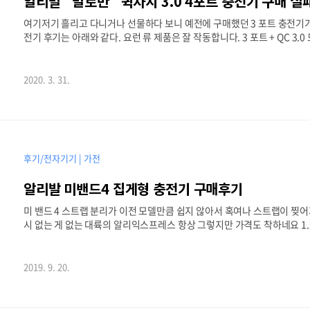
알리발 "말로만" 퀵차지 3.0 4포트 충전기 구매 실
여기저기 흘리고 다니거나 선물하다 보니 예전에 구매했던 3 포트 충전기가
전기 후기는 아래와 같다. 요런 류 제품은 잘 작동합니다. 3 포트 + QC 3.0 모두.. 
포트 USB 충전기 구매 후기 ( 부제, 헐거운 EU 플러그 개조 ) 알리발 퀵차지 
갖고 있는 소형 전자 기기들이 USB 충전 케이블을 지원하면서 발생하는 
트.. blog.uhoon.co.kr 위 제품은 성공기이고.. 여하튼... 상품 이번에 
2020. 3. 31.
후기/전자기기 | 가전
알리발 미밴드4 집게형 충전기 구매후기
미 밴드 4 스트랩 분리가 이전 모델만큼 쉽지 않아서 혹여나 스트랩이 찢
시 없는 게 없는 대륙의 알리익스프레스 항상 그렇지만 가격도 착하네요 1.22
송기간이 워낙 길기 때문에 국내에 판매처가 있는지 찾아봤습니다. 있네요 있어!
리익스프레스의 승리. 8/23 결제 9/16일 도착 3주가 좀 더 걸렸네요. 예상대
속도는 40% 충전에 PC USB 포트로 충전했는데 1-20분 정도 걸린 거 
2019. 9. 20.
어있더라고요. ..