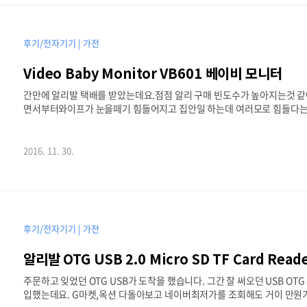
후기/전자기기 | 가전
Video Baby Monitor VB601 베이비 모니터
간만에 알리발 택배를 받았는데요.점점 알리 구매 빈도수가 높아지는것 같
면서부터와이프가 눈을떼기 힘들어지고 집안일 하는데 여러모로 힘들다는
라구요. 구매한 제품의 이름이기도한데말 그대로 아기를 보기위한 제품들이더
는 알았지만외부에서도 볼 집안을 둘러볼수 있는 가능성이 열리기 때문에
을 줄까 걱정이 되어서 오프라인으로 다이렉트로 연결되어 볼 수 있는 제품
2016. 11. 30.
1번 ,https://www.aliexpress.com/item/2-inch-Wire..
후기/전자기기 | 가전
알리발 OTG USB 2.0 Micro SD TF Card Read
주문하고 잊었던 OTG USB가 도착을 했습니다. 그간 잘 써오던 USB OTG 
입했는데요. G마켓,옥션 다돌아보고 네이버최저가를 조회해도 거이 만원