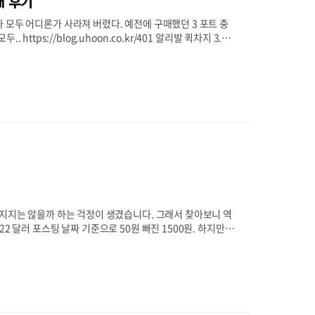
패 후기
 모두 어디론가 사라져 버렸다. 예전에 구매했던 3 포트 충
https://blog.uhoon.co.kr/401 알리발 퀵차지 3.0 3
3.0 3포트 구매 후기 ( 부제 , 헐거운 EU 플러그 개조 ) 보통
문제가 충전기를 여러개 꼽자니..멀티탭이 귀찮고 해서 3포
새로 산 충전기의 설명은 참 번듯하다. "..
어지지는 않을까 하는 걱정이 생겼습니다. 그래서 찾아보니 역
 달러 포스팅 날짜 기준으로 50원 빠진 1500원. 하지만 배
!.. 하지만 20원 빠진 5천 원에 배송비 별도.. 이러면 알
로... 충전이 잘 되네요. 충전기니까.. 이거만 잘 되면.. OK
같아요. 완충 시점을 보지 못했는 잠시 딴짓하고 왔더니 완충되