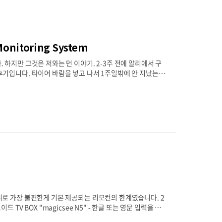
onitoring System
. 하지만 그것은 저와는 먼 이야기. 2-3주 전에 알리에서 구
 후기입니다. 타이어 바람을 넣고 나서 1주일밖에 안 지났는데
량 운행은 주말에 가끔 하기도 하고 바람이 한 번에 슉 빠지는
품일 뿐입니다. 본품 및 부품 조차 정말 모든 판매처 브랜드
바닥면에 양면 테이프로 고정이 가능하지만 대시보드 커버 때
 뒤로 가장 불편한게 기본 제공되는 리모컨의 한계였습니다. 2
로이드 TV BOX "magicsee N5" - 한글 또는 영문 입력을 위
 티비에 적응해버린 에어 마우스 - TV 리모컨과 병행 사용해