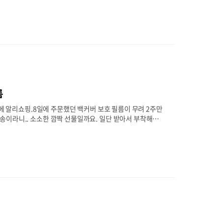
보던 중... 2가지 모델로 축소.. 일반 리모컨 타입 VS 노래방
로 했습니다.간단히 몇가지 항목을 비교해보면 아래와 같습..
름
만에 알리쇼핑.8일에 주문했던 백커버 보호 필름이 무려 2주만
송이라니.. 소소한 깜짝 선물일까요. 일단 받아서 부착해보
 카본 느낌이 살아있습니다.실리콘 케이스 조차 씌우고 싶
서 블랙에 더 잘 어울리네요. 크기는 딱 맞게 나온것같습니
으로 쏠려서 비어보입니다만 실제로는 저 절반정도가 가려질
.