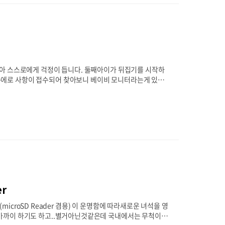
아 스스로에게 걱정이 듭니다. 둘째아이가 뒤집기를 시작하
에로 사항이 접수되어 찾아보니 베이비 모니터라는게 있더
라구요. 물론 더 많은 기능을 갖고 있는 IP 카메라의 존재
와이프 프라이버시를 지켜주기 위해 괜시리 1%라도 불편함
을 찾게되었습니다. 그래서 최종 2개의 제품이 남았는데요.
er
(microSD Reader 겸용) 이 운명함에 따라새로운 녀석을 영
가까이 하기도 하고..별거아닌것같은데 국내에서는 무척이나