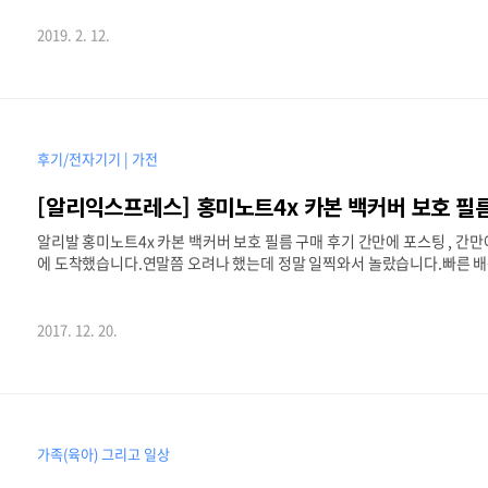
야하는 불편함 - TV OS가 아니었기에 스크롤 하기 힘든점 등등.. 그래서 찾아
리모컨 타입 선택은 둘 다 사보자 였고 MX3 일반 리모컨 타입을 사용하기
2019. 2. 12.
후기/전자기기 | 가전
[알리익스프레스] 홍미노트4x 카본 백커버 보호 필
알리발 홍미노트4x 카본 백커버 보호 필름 구매 후기 간만에 포스팅 , 간
에 도착했습니다.연말쯤 오려나 했는데 정말 일찍와서 놀랐습니다.빠른 배
니 좋습니다.사진상으로는 빛이 반사되서 그런지 흰색이 강조되어 보이지만
지 않으신 분들께 강추입니다.색이 들어간 필름이 아니라 투명입니다. 그래
다.물론 측면은 보호가 안됩니다. 뒷면만 가능하구요.부착시 약간 오른쪽
2017. 12. 20.
것같습니다.부착시 크게 어렵지 않고 떼었다 붙였다 해도 깨끗했습니다. 구.
가족(육아) 그리고 일상